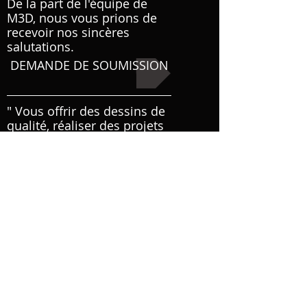
De la part de l'équipe de
M3D, nous vous prions de
recevoir nos sincères
salutations.
DEMANDE DE SOUMISSION
" Vous offrir des dessins de
qualité, réaliser des projets
de 10T à 1500T avec une
équipe dynamique et
compétente! Grâce à la
Technologie 3D, nous
pouvons modéliser des
structures complexes !"
820-B, rue de L'Église
St-Romuald, Qc
G6W 5M6
Tél: (418)
834-5960
Fax:
(418) 839-7528